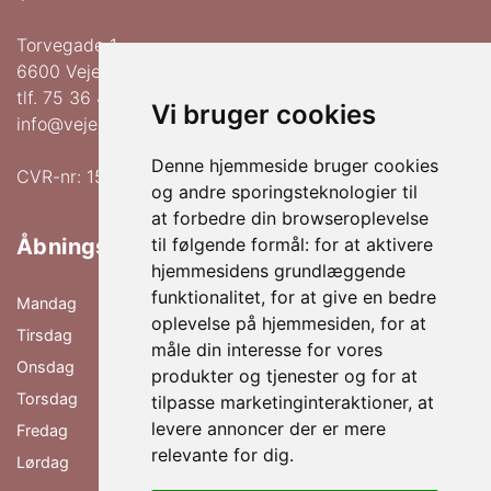
Torvegade 1
6600 Vejen
tlf.
75 36 41 00
Vi bruger cookies
info@vejenhudpleje.dk
Denne hjemmeside bruger cookies
CVR-nr: 15552174
og andre sporingsteknologier til
at forbedre din browseroplevelse
Åbningstider
til følgende formål:
for at aktivere
hjemmesidens grundlæggende
funktionalitet
,
for at give en bedre
Mandag
09.00 - 17.00
oplevelse på hjemmesiden
,
for at
Tirsdag
09.00 - 17.00
måle din interesse for vores
Onsdag
09.00 - 17.00
produkter og tjenester og for at
Torsdag
09.00 - 17.00
tilpasse marketinginteraktioner
,
at
levere annoncer der er mere
Fredag
09.00 - 17.00
relevante for dig
.
Lørdag
09.00 - 13.00