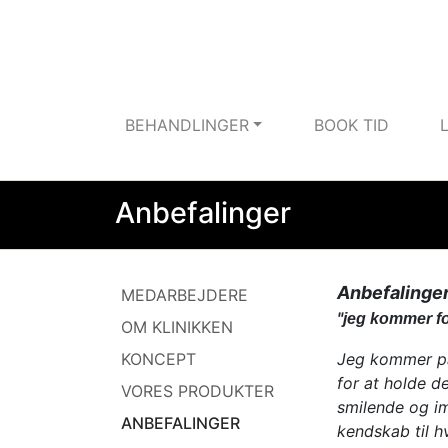
BEHANDLINGER
BOOK TID
Anbefalinger
Anbefalinger 
MEDARBEJDERE
"
jeg kommer fo
OM KLINIKKEN
KONCEPT
Jeg kommer på 
for at holde d
VORES PRODUKTER
smilende og i
ANBEFALINGER
kendskab til h