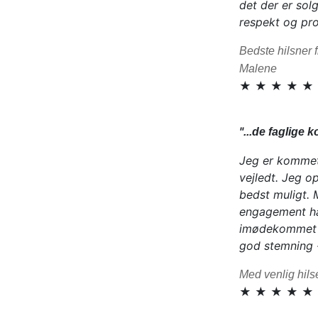
det der er solg
respekt og pro
Bedste hilsner f
Malene
★ ★ ★ ★ ★
"
...de faglige
Jeg er kommet p
vejledt. Jeg o
bedst muligt. 
engagement ha
imødekommet m
god stemning - 
Med venlig hils
★ ★ ★ ★ ★