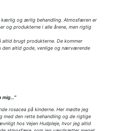
l, kærlig og ærlig behandling. Atmosfæren er
er og produkterne i alle årene, men rigtig
å altid brugt produkterne. De kommer
des den altid gode, venlige og nærværende
 mig..."
ende rosacea på kinderne. Her mødte jeg
med den rette behandling og de rigtige
ævnligt hos Vejen Hudpleje, hvor jeg altid
ende atmosfære, som jeg værdsætter meget.