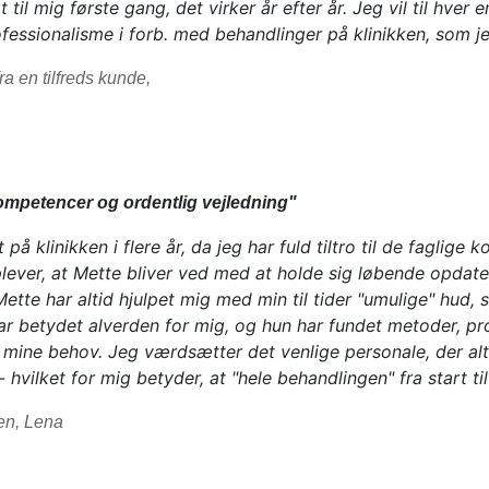
t til mig første gang, det virker år efter år. Jeg vil til hver
fessionalisme i forb. med behandlinger på klinikken, som je
ra en tilfreds kunde,
 kompetencer og ordentlig vejledning"
å klinikken i flere år, da jeg har fuld tiltro til de faglige 
plever, at Mette bliver ved med at holde sig løbende opda
Mette har altid hjulpet mig med min til tider "umulige" hud, 
r betydet alverden for mig, og hun har fundet metoder, pr
ine behov. Jeg værdsætter det venlige personale, der alt
hvilket for mig betyder, at "hele behandlingen" fra start til 
en, Lena