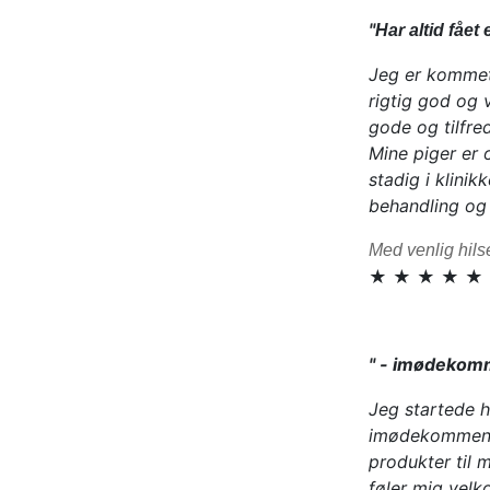
"
Har altid fået
Jeg er kommet 
rigtig god og 
gode og tilfred
Mine piger er 
stadig i klini
behandling og 
Med venlig hils
★ ★ ★ ★ ★
" - imødekom
Jeg startede h
imødekommende
produkter til 
føler mig vel