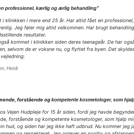
 en professionel, kærlig og ærlig behandling"
i klinikken i mere end 25 år. Har altid fået en professione
venlig. Jeg føler mig altid velkommen. Har brugt behandling
sstillende resultater.
også kommet i klinikken siden deres teenageår. De har ogs
kken, selvom de er voksne nu, og flyttet fra byen. Det skyl
vejledning.
en, Heidi
mende, forstående og
kompetente kosmetologer, som hjalp
os Vejen Hudpleje for 15 år siden, fordi jeg havde begynd
, forstående og kompetente kosmetologer, som hjalp mig 
min hud, og siden har jeg ikke haft udbrud. Nu kommer jeg j
kommen og respekteret. Jeg oplever en positiv og afslapp