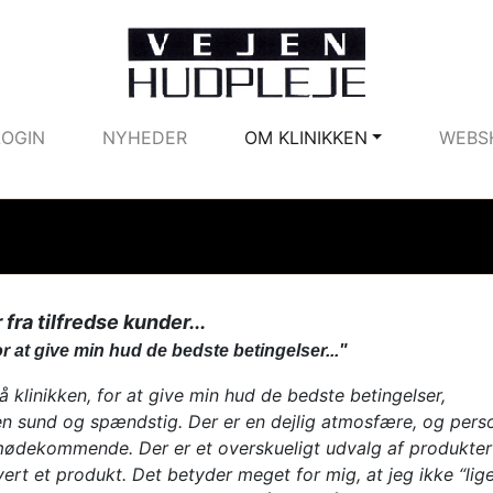
LOGIN
NYHEDER
OM KLINIKKEN
WEBS
fra tilfredse kunder...
r at give min hud de bedste betingelser..."
klinikken, for at give min hud de bedste betingelser,
en sund og spændstig. Der er en dejlig atmosfære, og personl
mødekommende. Der er et overskueligt udvalg af produkter
vert et produkt. Det betyder meget for mig, at jeg ikke “li