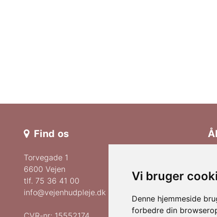
Find os
Å
Torvegade 1
Ma
6600 Vejen
Ti
Vi bruger cook
tlf.
75 36 41 00
On
info@vejenhudpleje.dk
Denne hjemmeside bruge
To
forbedre din browserop
CVR-nr: 15552174
Fr