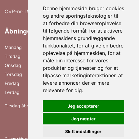
Denne hjemmeside bruger cookies
CVR-nr: 15552174
og andre sporingsteknologier til
at forbedre din browseroplevelse
Åbningstider
til følgende formål:
for at aktivere
hjemmesidens grundlæggende
funktionalitet
,
for at give en bedre
Mandag
09.00 - 17.00
oplevelse på hjemmesiden
,
for at
Tirsdag
09.00 - 17.00
måle din interesse for vores
Onsdag
09.00 - 17.00
produkter og tjenester og for at
Torsdag
09.00 - 17.00
tilpasse marketinginteraktioner
,
at
levere annoncer der er mere
Fredag
09.00 - 17.00
relevante for dig
.
Lørdag
09.00 - 13.00
Tirsdag åben til 19.00 efter aftale.
Jeg accepterer
Jeg nægter
Skift indstillinger
Denne side vedligeholdes af FÆRCH A/S |
Medlemsbetingelser
|