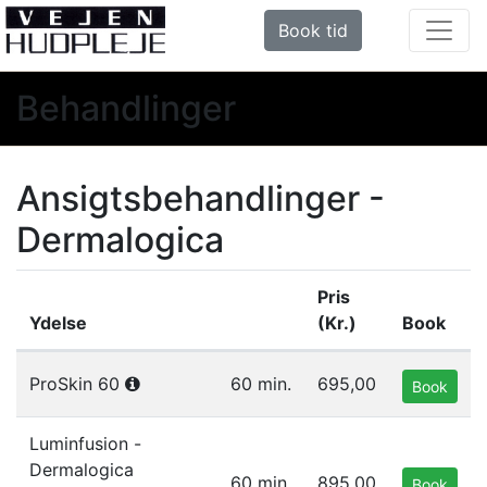
Book tid
Behandlinger
Ansigtsbehandlinger -
Dermalogica
Pris
Ydelse
(Kr.)
Book
Liste af ydelser i gruppen Ansigtsbehandlinger - Dermalo
ProSkin 60
60 min.
695,00
Book
Luminfusion -
Dermalogica
60 min.
895,00
Book